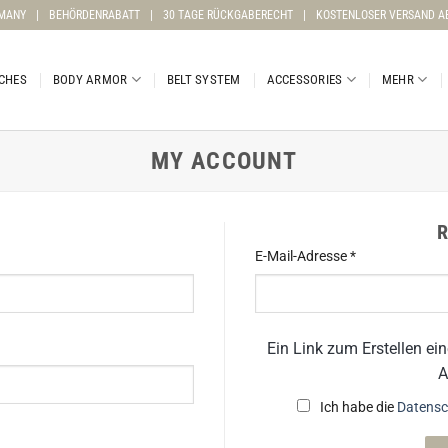
RMANY
|
BEHÖRDENRABATT
|
30 TAGE RÜCKGABERECHT
|
KOSTENLOSER VERSAND AB
CHES
BODY ARMOR
BELT SYSTEM
ACCESSORIES
MEHR
MY ACCOUNT
R
Erforderlich
E-Mail-Adresse
*
Ein Link zum Erstellen ei
A
Ich habe die
Datensc