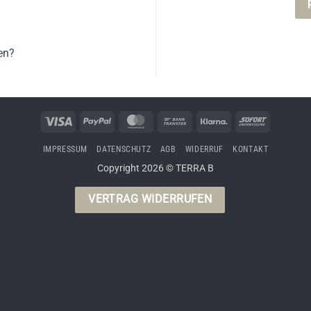
en?
Visa
PayPal
MasterCard
Bank
Klarna
Sofort
Transfer
IMPRESSUM
DATENSCHUTZ
AGB
WIDERRUF
KONTAKT
Copyright 2026 © TERRA B
VERTRAG WIDERRUFEN