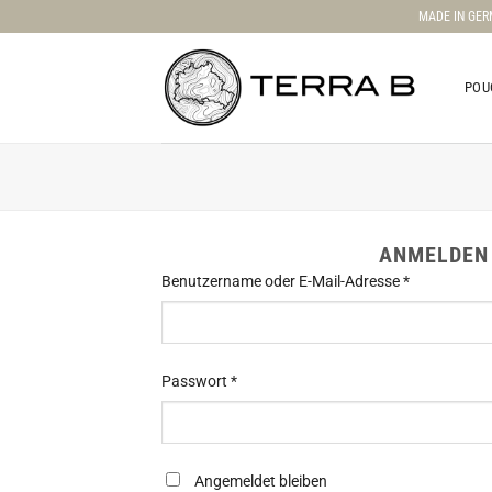
Zum
MADE IN GE
Inhalt
springen
POU
ANMELDEN
Erforderlich
Benutzername oder E-Mail-Adresse
*
Erforderlich
Passwort
*
Angemeldet bleiben